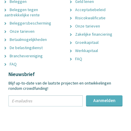
Beleggen
Geld lenen
Beleggen tegen
Acceptatiebeleid
aantrekkelijke rente
Risicokwalificatie
Beleggersbescherming
Onze tarieven
Onze tarieven
Zakelijke financiering
Betaalmogelijkheden
Groeikapitaal
De belastingdienst
Werkkapitaal
Branchevereniging
FAQ
FAQ
Nieuwsbrief
Blijf up-to-date van de laatste projecten en ontwikkelingen
rondom crowdfunding!
txt
Aanmelden
Email
Adres