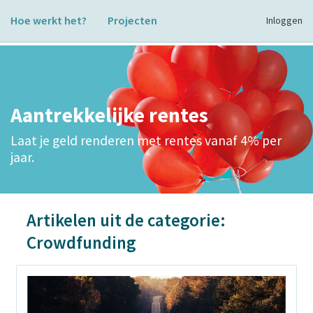
Hoe werkt het?
Projecten
Inloggen
Aantrekkelijke rentes
Laat je geld renderen met rentes vanaf 4% per
jaar.
Artikelen uit de categorie:
Crowdfunding