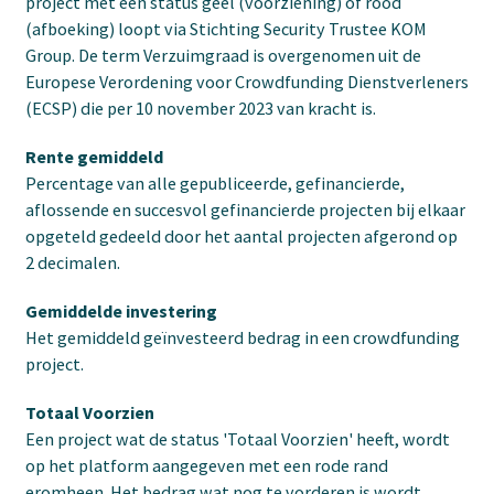
project met een status geel (voorziening) of rood
(afboeking) loopt via Stichting Security Trustee KOM
Group. De term Verzuimgraad is overgenomen uit de
Europese Verordening voor Crowdfunding Dienstverleners
(ECSP) die per 10 november 2023 van kracht is.
Rente gemiddeld
Percentage van alle gepubliceerde, gefinancierde,
aflossende en succesvol gefinancierde projecten bij elkaar
opgeteld gedeeld door het aantal projecten afgerond op
2 decimalen.
Gemiddelde investering
Het gemiddeld geïnvesteerd bedrag in een crowdfunding
project.
Totaal Voorzien
Een project wat de status 'Totaal Voorzien' heeft, wordt
op het platform aangegeven met een rode rand
eromheen. Het bedrag wat nog te vorderen is wordt