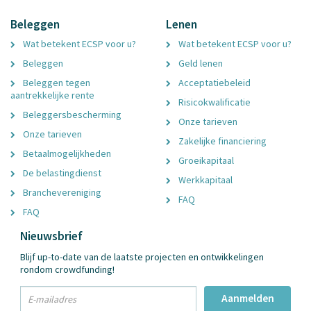
Beleggen
Lenen
Wat betekent ECSP voor u?
Wat betekent ECSP voor u?
Beleggen
Geld lenen
Beleggen tegen
Acceptatiebeleid
aantrekkelijke rente
Risicokwalificatie
Beleggersbescherming
Onze tarieven
Onze tarieven
Zakelijke financiering
Betaalmogelijkheden
Groeikapitaal
De belastingdienst
Werkkapitaal
Branchevereniging
FAQ
FAQ
Nieuwsbrief
Blijf up-to-date van de laatste projecten en ontwikkelingen
rondom crowdfunding!
txt
Aanmelden
Email