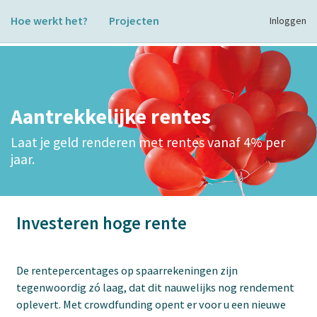
Hoe werkt het?
Projecten
Inloggen
Aantrekkelijke rentes
Laat je geld renderen met rentes vanaf 4% per
jaar.
Investeren hoge rente
De rentepercentages op spaarrekeningen zijn
tegenwoordig zó laag, dat dit nauwelijks nog rendement
oplevert. Met crowdfunding opent er voor u een nieuwe