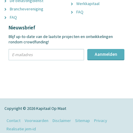
De belastingdienst
Werkkapitaal
Branchevereniging
FAQ
FAQ
Nieuwsbrief
Blijf up-to-date van de laatste projecten en ontwikkelingen
rondom crowdfunding!
txt
Aanmelden
Email
Adres
Copyright © 2026 Kapitaal Op Maat
Contact
Voorwaarden
Disclaimer
Sitemap
Privacy
Realisatie jem-id