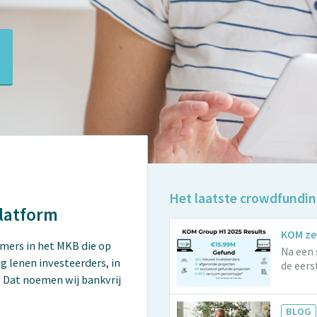
Het laatste crowdfundi
latform
KOM zet
mers in het MKB die op
Na een 
ng lenen investeerders, in
de eerst
. Dat noemen wij bankvrij
BLOG