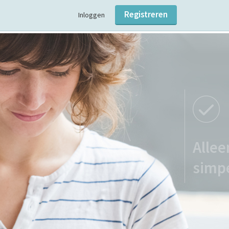
Registreren
Inloggen
ransparant
relevante informatie,
en helder gepresenteerd.