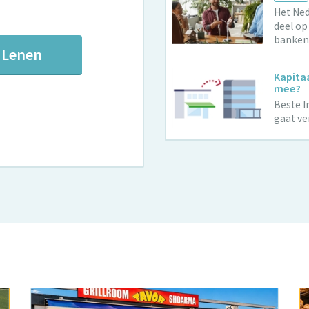
Het Ned
deel op
banken.
Lenen
Kapitaa
mee?
Beste I
gaat ve