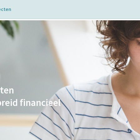
ecten
T
Alleen 
simpel 