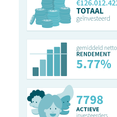
€129.067.35
TOTAAL
geïnvesteerd
gemiddeld netto
RENDEMENT
5.91%
7987
ACTIEVE
investeerders