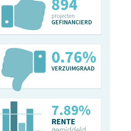
915
projecten
GEFINANCIERD
0.78%
VERZUIMGRAAD
8.08%
RENTE
gemiddeld