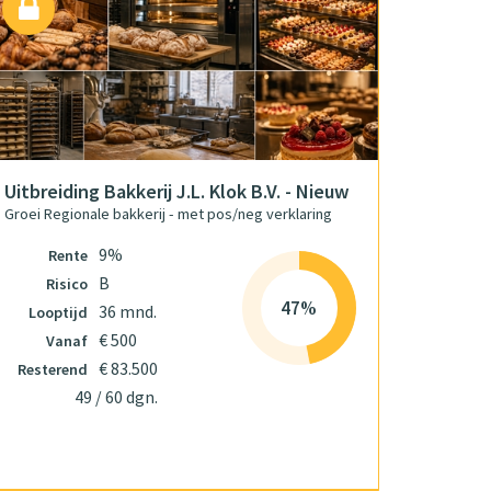
Uitbreiding Bakkerij J.L. Klok B.V. - Nieuw
Groei Regionale bakkerij - met pos/neg verklaring
9%
Rente
B
Risico
47%
36 mnd.
Looptijd
€ 500
Vanaf
€ 83.500
Resterend
49 / 60 dgn.