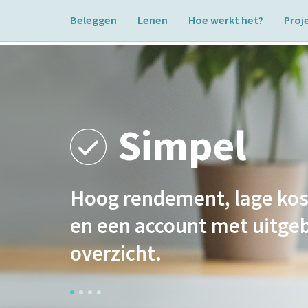
Beleggen
Lenen
Hoe werkt het?
Proj
en
id financieel