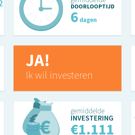
0
DOORLOOPTIJD
6
dagen
JA!
Ik wil investeren
gemiddelde
INVESTERING
€1.137