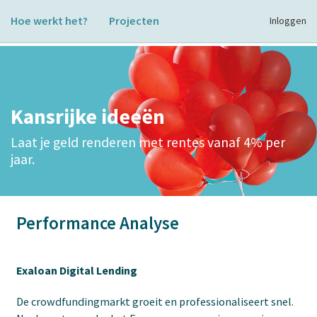
Hoe werkt het?
Projecten
Inloggen
Kansrijke ideeën
Laat je geld renderen met rentes vanaf 4% per
jaar.
Performance Analyse
Exaloan Digital Lending
De crowdfundingmarkt groeit en professionaliseert snel.