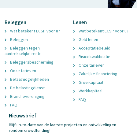
Beleggen
Lenen
Wat betekent ECSP voor u?
Wat betekent ECSP voor u?
Beleggen
Geld lenen
Beleggen tegen
Acceptatiebeleid
aantrekkelijke rente
Risicokwalificatie
Beleggersbescherming
Onze tarieven
Onze tarieven
Zakelijke financiering
Betaalmogelijkheden
Groeikapitaal
De belastingdienst
Werkkapitaal
Branchevereniging
FAQ
FAQ
Nieuwsbrief
Blijf up-to-date van de laatste projecten en ontwikkelingen
rondom crowdfunding!