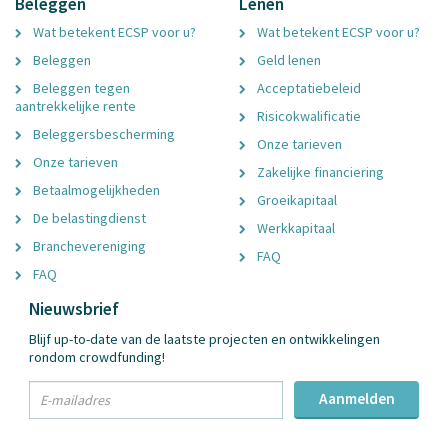
Beleggen
Lenen
Wat betekent ECSP voor u?
Wat betekent ECSP voor u?
Beleggen
Geld lenen
Beleggen tegen
Acceptatiebeleid
aantrekkelijke rente
Risicokwalificatie
Beleggersbescherming
Onze tarieven
Onze tarieven
Zakelijke financiering
Betaalmogelijkheden
Groeikapitaal
De belastingdienst
Werkkapitaal
Branchevereniging
FAQ
FAQ
Nieuwsbrief
Blijf up-to-date van de laatste projecten en ontwikkelingen
rondom crowdfunding!
txt
Aanmelden
Email
Adres