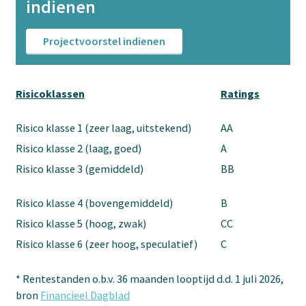
indienen
Projectvoorstel indienen
Risicoklassen
Ratings
R
Risico klasse 1 (zeer laag, uitstekend)
AA
5
Risico klasse 2 (laag, goed)
A
5
Risico klasse 3 (gemiddeld)
BB
6
Risico klasse 4 (bovengemiddeld)
B
7
Risico klasse 5 (hoog, zwak)
CC
1
Risico klasse 6 (zeer hoog, speculatief)
C
1
* Rentestanden o.b.v. 36 maanden looptijd d.d. 1 juli 2026,
bron
Financieel Dagblad