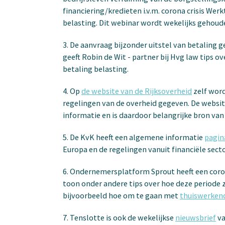
financiering/kredieten i.v.m. corona crisis Wer
belasting. Dit webinar wordt wekelijks gehoud
3. De aanvraag bijzonder uitstel van betaling 
geeft Robin de Wit - partner bij Hvg law tips ov
betaling belasting.
4. Op
de website van de Rijksoverheid
zelf word
regelingen van de overheid gegeven. De websi
informatie en is daardoor belangrijke bron van
5. De KvK heeft een algemene informatie
pagin
Europa en de regelingen vanuit financiële sect
6. Ondernemersplatform Sprout heeft een cor
toon onder andere tips over hoe deze periode 
bijvoorbeeld hoe om te gaan met
thuiswerken
7. Tenslotte is ook de wekelijkse
nieuwsbrief
va