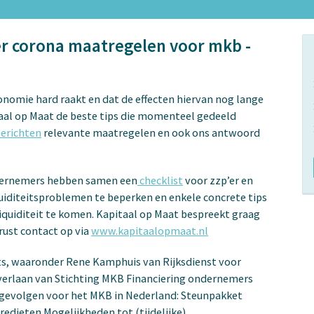
ver corona maatregelen voor mkb -
conomie hard raakt en dat de effecten hiervan nog lange
itaal op Maat de beste tips die momenteel gedeeld
erichten
relevante maatregelen en ook ons antwoord
ndernemers hebben samen een
checklist
voor zzp’er en
diteitsproblemen te beperken en enkele concrete tips
liquiditeit te komen. Kapitaal op Maat bespreekt graag
ust contact op via
www.kapitaalopmaat.nl
s, waaronder Rene Kamphuis van Rijksdienst voor
erlaan van Stichting MKB Financiering ondernemers
 gevolgen voor het MKB in Nederland: Steunpakket
redieten Mogelijkheden tot (tijdelijke)