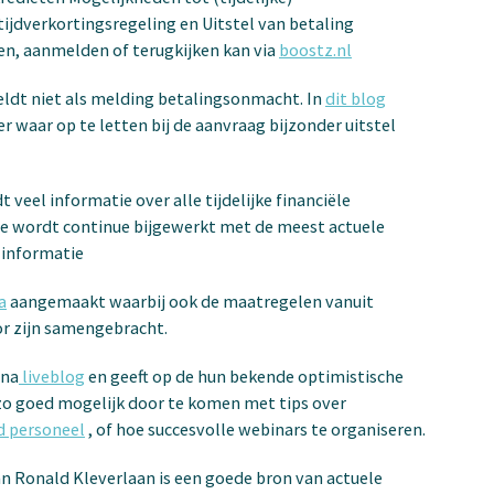
ktijdverkortingsregeling en Uitstel van betaling
en, aanmelden of terugkijken kan via
boostz.nl
geldt niet als melding betalingsonmacht. In
dit blog
er waar op te letten bij de aanvraag bijzonder uitstel
t veel informatie over alle tijdelijke financiële
te wordt continue bijgewerkt met de meest actuele
 informatie
a
aangemaakt waarbij ook de maatregelen vanuit
or zijn samengebracht.
ona
liveblog
en geeft op de hun bekende optimistische
zo goed mogelijk door te komen met tips over
d personeel
, of hoe succesvolle webinars te organiseren.
n Ronald Kleverlaan is een goede bron van actuele