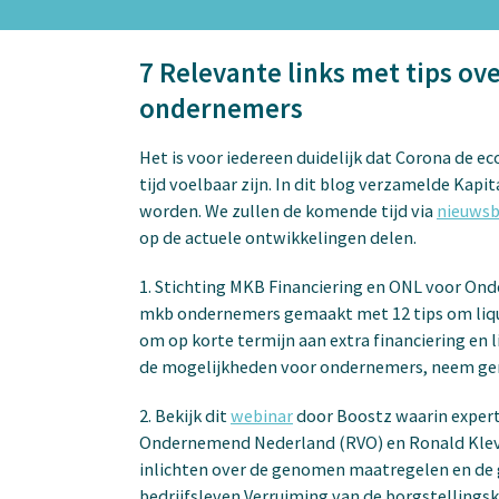
7 Relevante links met tips o
ondernemers
Het is voor iedereen duidelijk dat Corona de e
tijd voelbaar zijn. In dit blog verzamelde Kap
worden. We zullen de komende tijd via
nieuwsb
op de actuele ontwikkelingen delen.
1. Stichting MKB Financiering en ONL voor O
mkb ondernemers gemaakt met 12 tips om liqui
om op korte termijn aan extra financiering en 
de mogelijkheden voor ondernemers, neem ger
2. Bekijk dit
webinar
door Boostz waarin expert
Ondernemend Nederland (RVO) en Ronald Klev
inlichten over de genomen maatregelen en de
bedrijfsleven Verruiming van de borgstellingsk