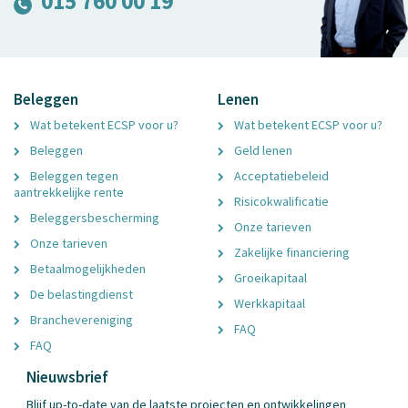
015 760 00 19
Beleggen
Lenen
Wat betekent ECSP voor u?
Wat betekent ECSP voor u?
Beleggen
Geld lenen
Beleggen tegen
Acceptatiebeleid
aantrekkelijke rente
Risicokwalificatie
Beleggersbescherming
Onze tarieven
Onze tarieven
Zakelijke financiering
Betaalmogelijkheden
Groeikapitaal
De belastingdienst
Werkkapitaal
Branchevereniging
FAQ
FAQ
Nieuwsbrief
Blijf up-to-date van de laatste projecten en ontwikkelingen