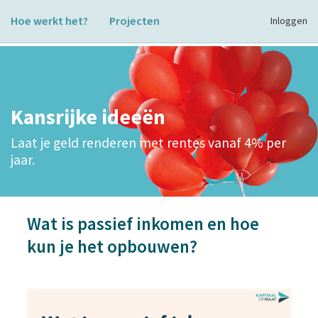
Hoe werkt het?
Projecten
Inloggen
Kansrijke ideeën
Laat je geld renderen met rentes vanaf 4% per
jaar.
Wat is passief inkomen en hoe
kun je het opbouwen?