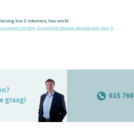
rekening box 3-inkomen, hoe werkt
m/connect/nl/box-3/content/nieuwe-berekening-box-3-
en?
015 760
e graag!