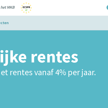
r het MKB
ecten
ijke rentes
et rentes vanaf 4% per jaar.