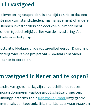
en in vastgoed
vestering te spreiden, is er altijd een risico dat een
slechte marktomstandigheden, mismanagement of andere
 kunnen investeerders een deel van hun rendement
r een (gedeeltelijk) verlies van de investering. Als
trole over het project.
rojectontwikkelaars en de vastgoedbeheerder. Daarom is
achtergrond van de projectontwikkelaars om onder
laar te beoordelen.
om vastgoed in Nederland te kopen?
andse vastgoedmarkt, zijn er verschillende routes
fondsen domineren vaak de grootschalige projecten,
e fundingplatforms zoals
Kapitaal op Maat
uitgegroeid
ungeren als een toegankelijke marktplaats waar vraag en