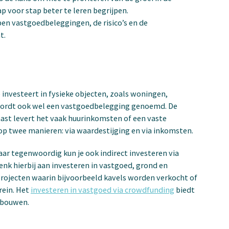
voor stap beter te leren begrijpen.
pen vastgoedbeleggingen, de risico’s en de
t.
investeert in fysieke objecten, zoals woningen,
 wordt ook wel een vastgoedbelegging genoemd. De
ast levert het vaak huurinkomsten of een vaste
op twee manieren: via waardestijging en via inkomsten.
aar tegenwoordig kun je ook indirect investeren via
nk hierbij aan investeren in vastgoed, grond en
 projecten waarin bijvoorbeeld kavels worden verkocht of
rein. Het
investeren in vastgoed via crowdfunding
biedt
e bouwen.