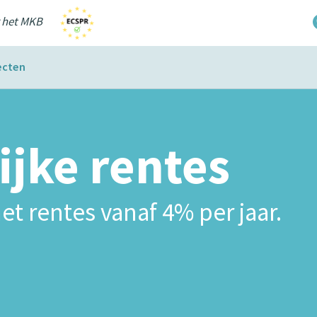
r het MKB
ecten
ijke rentes
et rentes vanaf 4% per jaar.