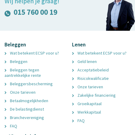
Wij helpen je graag!
015 760 00 19
Beleggen
Lenen
Wat betekent ECSP voor u?
Wat betekent ECSP voor u?
Beleggen
Geld lenen
Beleggen tegen
Acceptatiebeleid
aantrekkelijke rente
Risicokwalificatie
Beleggersbescherming
Onze tarieven
Onze tarieven
Zakelijke financiering
Betaalmogelijkheden
Groeikapitaal
De belastingdienst
Werkkapitaal
Branchevereniging
FAQ
FAQ