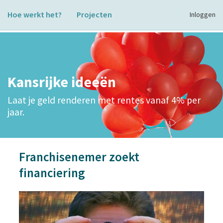
Hoe werkt het?
Projecten
Inloggen
Kansrijke ideeën
Laat je geld renderen met rentes vanaf 4% per
jaar.
Franchisenemer zoekt
financiering