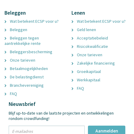
Beleggen
Lenen
Wat betekent ECSP voor u?
Wat betekent ECSP voor u?
Beleggen
Geld lenen
Beleggen tegen
Acceptatiebeleid
aantrekkelijke rente
Risicokwalificatie
Beleggersbescherming
Onze tarieven
Onze tarieven
Zakelijke financiering
Betaalmogelijkheden
Groeikapitaal
De belastingdienst
Werkkapitaal
Branchevereniging
FAQ
FAQ
Nieuwsbrief
Blijf up-to-date van de laatste projecten en ontwikkelingen
rondom crowdfunding!
txt
Aanmelden
Email