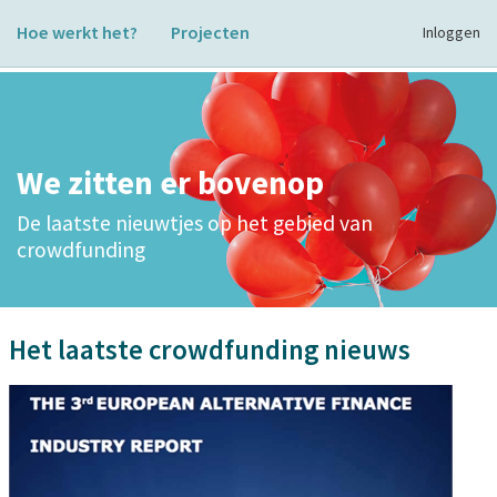
Hoe werkt het?
Projecten
Inloggen
We zitten er bovenop
De laatste nieuwtjes op het gebied van
crowdfunding
Het laatste crowdfunding nieuws