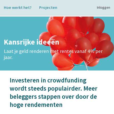
Hoe werkt het?
Projecten
Inloggen
Kansrijke ideeën
Laat je geld renderen met rentes vanaf 4% per
jaar.
Investeren in crowdfunding
wordt steeds populairder. Meer
beleggers stappen over door de
hoge rendementen