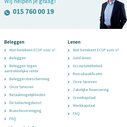
Wij helpen je graag!
015 760 00 19
Beleggen
Lenen
Wat betekent ECSP voor u?
Wat betekent ECSP voor u?
Beleggen
Geld lenen
Beleggen tegen
Acceptatiebeleid
aantrekkelijke rente
Risicokwalificatie
Beleggersbescherming
Onze tarieven
Onze tarieven
Zakelijke financiering
Betaalmogelijkheden
Groeikapitaal
De belastingdienst
Werkkapitaal
Branchevereniging
FAQ
FAQ