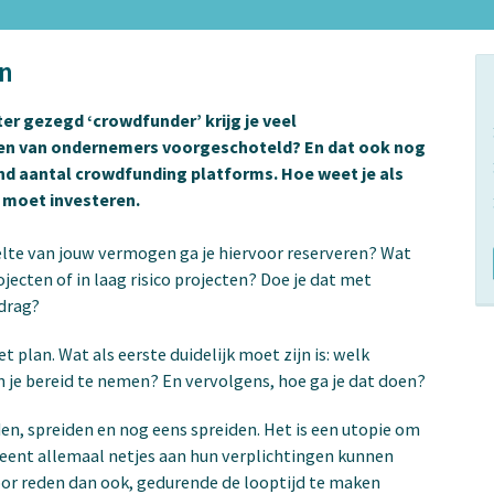
an
ter gezegd ‘crowdfunder’ krijg je veel
len van ondernemers voorgeschoteld? En dat ook nog
d aantal crowdfunding platforms. Hoe weet je als
 moet investeren.
elte van jouw vermogen ga je hiervoor reserveren? Wat
rojecten of in laag risico projecten? Doe je dat met
edrag?
plan. Wat als eerste duidelijk moet zijn is: welk
n je bereid te nemen? En vervolgens, hoe ga je dat doen?
den, spreiden en nog eens spreiden. Het is een utopie om
leent allemaal netjes aan hun verplichtingen kunnen
voor reden dan ook, gedurende de looptijd te maken