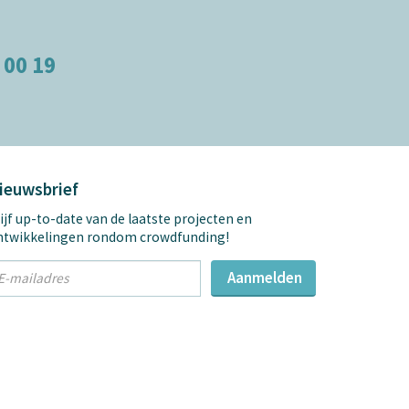
 00 19
ieuwsbrief
ijf up-to-date van de laatste projecten en
ntwikkelingen rondom crowdfunding!
t
Aanmelden
mail
dres