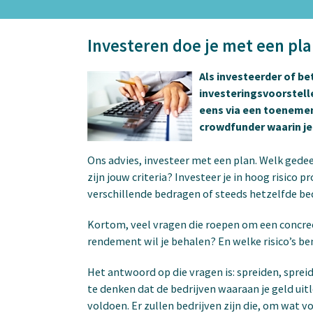
Investeren doe je met een pl
Als investeerder of be
investeringsvoorstel
eens via een toenemen
crowdfunder waarin je
Ons advies, investeer met een plan. Welk gede
zijn jouw criteria? Investeer je in hoog risico p
verschillende bedragen of steeds hetzelfde b
Kortom, veel vragen die roepen om een concreet 
rendement wil je behalen? En welke risico’s be
Het antwoord op die vragen is: spreiden, sprei
te denken dat de bedrijven waaraan je geld uit
voldoen. Er zullen bedrijven zijn die, om wat 