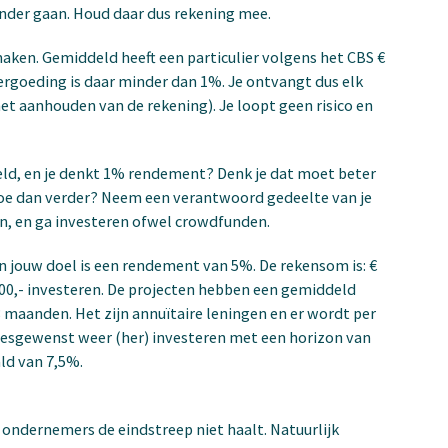
nder gaan. Houd daar dus rekening mee.
aken. Gemiddeld heeft een particulier volgens het CBS €
vergoeding is daar minder dan 1%. Je ontvangt dus elk
het aanhouden van de rekening). Je loopt geen risico en
eld, en je denkt 1% rendement? Denk je dat moet beter
Hoe dan verder? Neem een verantwoord gedeelte van je
n, en ga investeren ofwel crowdfunden.
 en jouw doel is een rendement van 5%. De rekensom is: €
 € 200,- investeren. De projecten hebben een gemiddeld
 maanden. Het zijn annuïtaire leningen en er wordt per
 desgewenst weer (her) investeren met een horizon van
ld van 7,5%.
 ondernemers de eindstreep niet haalt. Natuurlijk