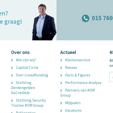
en?
015 760
e graag!
Over ons
Actueel
N
Wie zijn wij?
Klantenservice
Bl
o
Capital Circle
Nieuws
tx
Over crowdfunding
Facts & Figures
E
Stichting
Performance Analyse
A
Derdengelden
Partners van KOM
GoCredible
Group
Stichting Security
Mijlpalen
Trustee KOM Group
Vacatures
Referenties