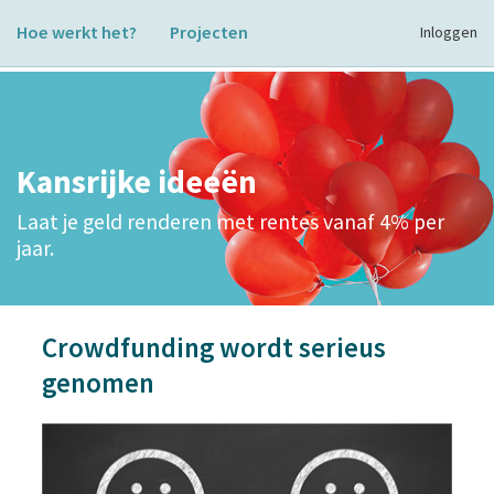
Hoe werkt het?
Projecten
Inloggen
Kansrijke ideeën
Laat je geld renderen met rentes vanaf 4% per
jaar.
Crowdfunding wordt serieus
genomen