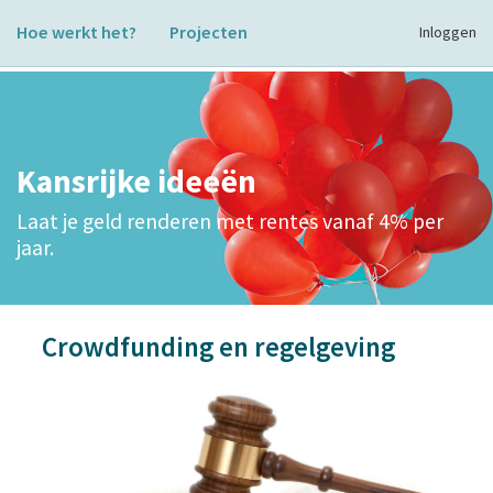
Hoe werkt het?
Projecten
Inloggen
Kansrijke ideeën
Laat je geld renderen met rentes vanaf 4% per
jaar.
Crowdfunding en regelgeving