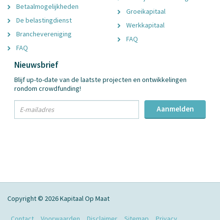
Betaalmogelijkheden
Groeikapitaal
De belastingdienst
Werkkapitaal
Branchevereniging
FAQ
FAQ
Nieuwsbrief
Blijf up-to-date van de laatste projecten en ontwikkelingen
rondom crowdfunding!
txt
Aanmelden
Email
Adres
Copyright © 2026 Kapitaal Op Maat
Contact
Voorwaarden
Disclaimer
Sitemap
Privacy