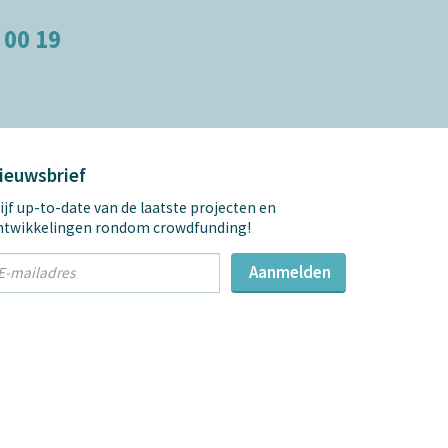
 00 19
ieuwsbrief
ijf up-to-date van de laatste projecten en
ntwikkelingen rondom crowdfunding!
t
Aanmelden
mail
dres