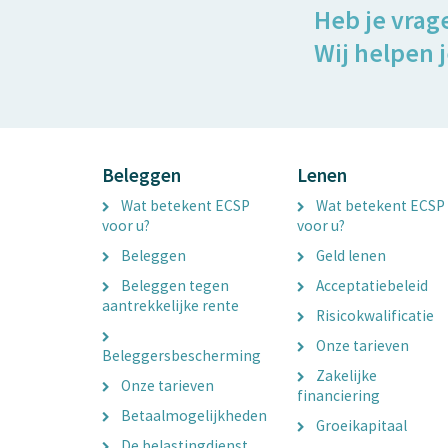
Heb je vrag
Wij helpen j
Beleggen
Lenen
Wat betekent ECSP
Wat betekent ECSP
voor u?
voor u?
Beleggen
Geld lenen
Beleggen tegen
Acceptatiebeleid
aantrekkelijke rente
Risicokwalificatie
Onze tarieven
Beleggersbescherming
Zakelijke
Onze tarieven
financiering
Betaalmogelijkheden
Groeikapitaal
De belastingdienst