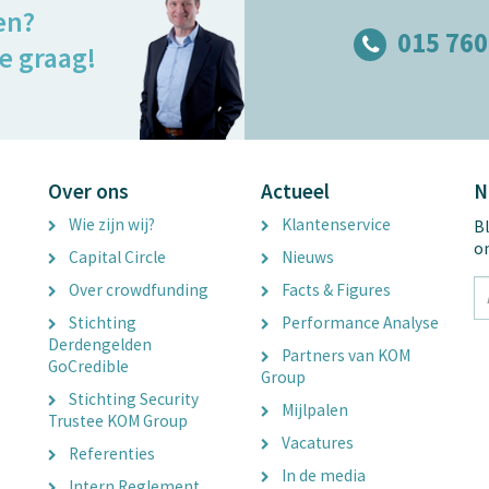
en?
015 760
e graag!
Over ons
Actueel
N
Wie zijn wij?
Klantenservice
Bl
o
Capital Circle
Nieuws
tx
Over crowdfunding
Facts & Figures
E
Stichting
Performance Analyse
A
Derdengelden
Partners van KOM
GoCredible
Group
Stichting Security
Mijlpalen
Trustee KOM Group
Vacatures
Referenties
In de media
Intern Reglement