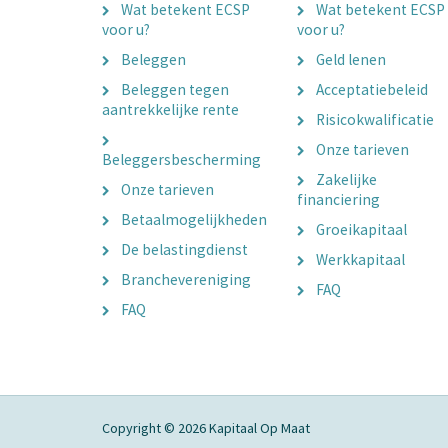
Wat betekent ECSP
Wat betekent ECSP
voor u?
voor u?
Beleggen
Geld lenen
Beleggen tegen
Acceptatiebeleid
aantrekkelijke rente
Risicokwalificatie
Onze tarieven
Beleggersbescherming
Zakelijke
Onze tarieven
financiering
Betaalmogelijkheden
Groeikapitaal
De belastingdienst
Werkkapitaal
Branchevereniging
FAQ
FAQ
Copyright © 2026 Kapitaal Op Maat