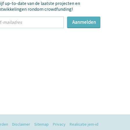
ijf up-to-date van de laatste projecten en
ntwikkelingen rondom crowdfunding!
t
Aanmelden
mail
dres
rden
Disclaimer
Sitemap
Privacy
Realisatie jem-id