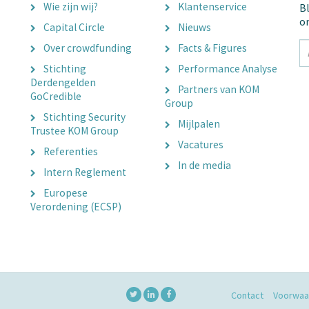
Wie zijn wij?
Klantenservice
Bl
o
Capital Circle
Nieuws
tx
Over crowdfunding
Facts & Figures
E
Stichting
Performance Analyse
A
Derdengelden
Partners van KOM
GoCredible
Group
Stichting Security
Mijlpalen
Trustee KOM Group
Vacatures
Referenties
In de media
Intern Reglement
Europese
Verordening (ECSP)
Contact
Voorwaa