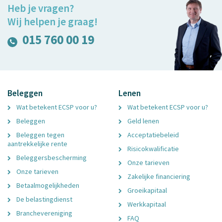
Heb je vragen?
Wij helpen je graag!
015 760 00 19
Beleggen
Lenen
Wat betekent ECSP voor u?
Wat betekent ECSP voor u?
Beleggen
Geld lenen
Beleggen tegen
Acceptatiebeleid
aantrekkelijke rente
Risicokwalificatie
Beleggersbescherming
Onze tarieven
Onze tarieven
Zakelijke financiering
Betaalmogelijkheden
Groeikapitaal
De belastingdienst
Werkkapitaal
Branchevereniging
FAQ