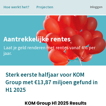
Hoe werkt het?
Projecten
Inloggen
Aantrekkelijke rentes
Laat je geld renderen met rentes vanaf 4% per
jaar.
Sterk eerste halfjaar voor KOM
Group met €13,87 miljoen gefund in
H1 2025