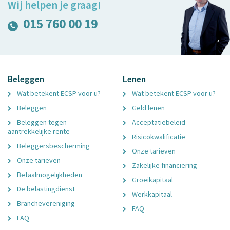
Wij helpen je graag!
015 760 00 19
Beleggen
Lenen
Wat betekent ECSP voor u?
Wat betekent ECSP voor u?
Beleggen
Geld lenen
Beleggen tegen
Acceptatiebeleid
aantrekkelijke rente
Risicokwalificatie
Beleggersbescherming
Onze tarieven
Onze tarieven
Zakelijke financiering
Betaalmogelijkheden
Groeikapitaal
De belastingdienst
Werkkapitaal
Branchevereniging
FAQ
FAQ