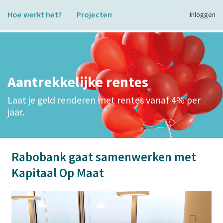
Hoe werkt het?
Projecten
Inloggen
Aantrekkelijke rentes
Laat je geld renderen met rentes vanaf 4% per
jaar.
Rabobank gaat samenwerken met
Kapitaal Op Maat