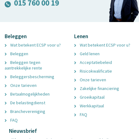
015 760 00 19
Beleggen
Lenen
Wat betekent ECSP voor u?
Wat betekent ECSP voor u?
Beleggen
Geld lenen
Beleggen tegen
Acceptatiebeleid
aantrekkelijke rente
Risicokwalificatie
Beleggersbescherming
Onze tarieven
Onze tarieven
Zakelijke financiering
Betaalmogelijkheden
Groeikapitaal
De belastingdienst
Werkkapitaal
Branchevereniging
FAQ
FAQ
Nieuwsbrief