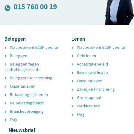
015 760 00 19
Beleggen
Lenen
Wat betekent ECSP voor u?
Wat betekent ECSP voor u?
Beleggen
Geld lenen
Beleggen tegen
Acceptatiebeleid
aantrekkelijke rente
Risicokwalificatie
Beleggersbescherming
Onze tarieven
Onze tarieven
Zakelijke financiering
Betaalmogelijkheden
Groeikapitaal
De belastingdienst
Werkkapitaal
Branchevereniging
FAQ
FAQ
Nieuwsbrief