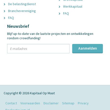
De belastingdienst
Werkkapitaal
Branchevereniging
FAQ
FAQ
Nieuwsbrief
Blijf up-to-date van de laatste projecten en ontwikkelingen
rondom crowdfunding!
txt
Aanmelden
Email
Adres
Copyright © 2026 Kapitaal Op Maat
Contact
Voorwaarden
Disclaimer
Sitemap
Privacy
Realisatie jem-id