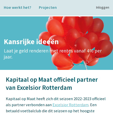
Hoe werkt het?
Projecten
Inloggen
Kansrijke ideeën
Laat je geld renderen met rentes vanaf 4% per
jaar.
Kapitaal op Maat officieel partner
van Excelsior Rotterdam
Kapitaal op Maat heeft zich dit seizoen 2022-2023 officieel
als partner verbonden aan
Excelsior Rotterdam
. Een
betaald voetbalclub die dit seizoen op het hoogste