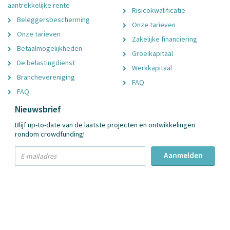
aantrekkelijke rente
Risicokwalificatie
Beleggersbescherming
Onze tarieven
Onze tarieven
Zakelijke financiering
Betaalmogelijkheden
Groeikapitaal
De belastingdienst
Werkkapitaal
Branchevereniging
FAQ
FAQ
Nieuwsbrief
Blijf up-to-date van de laatste projecten en ontwikkelingen
rondom crowdfunding!
txt
Aanmelden
Email
Adres