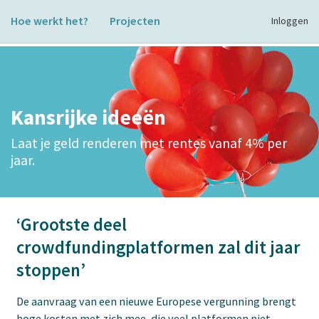
Hoe werkt het?
Projecten
Inloggen
Kansrijke ideeën
Laat je geld renderen met rentes vanaf 4% per
jaar.
‘Grootste deel
crowdfundingplatformen zal dit jaar
stoppen’
De aanvraag van een nieuwe Europese vergunning brengt
hoge kosten met zich mee, die veel platformen niet