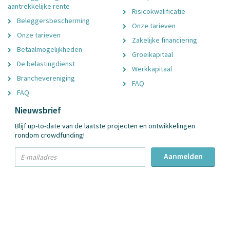
aantrekkelijke rente
Risicokwalificatie
Beleggersbescherming
Onze tarieven
Onze tarieven
Zakelijke financiering
Betaalmogelijkheden
Groeikapitaal
De belastingdienst
Werkkapitaal
Branchevereniging
FAQ
FAQ
Nieuwsbrief
Blijf up-to-date van de laatste projecten en ontwikkelingen
rondom crowdfunding!
txt
Aanmelden
Email
Adres