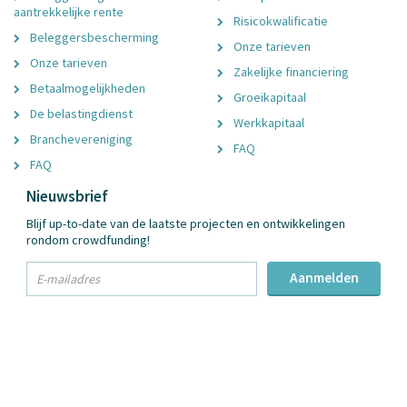
aantrekkelijke rente
Risicokwalificatie
Beleggersbescherming
Onze tarieven
Onze tarieven
Zakelijke financiering
Betaalmogelijkheden
Groeikapitaal
De belastingdienst
Werkkapitaal
Branchevereniging
FAQ
FAQ
Nieuwsbrief
Blijf up-to-date van de laatste projecten en ontwikkelingen
rondom crowdfunding!
txt
Aanmelden
Email
Adres