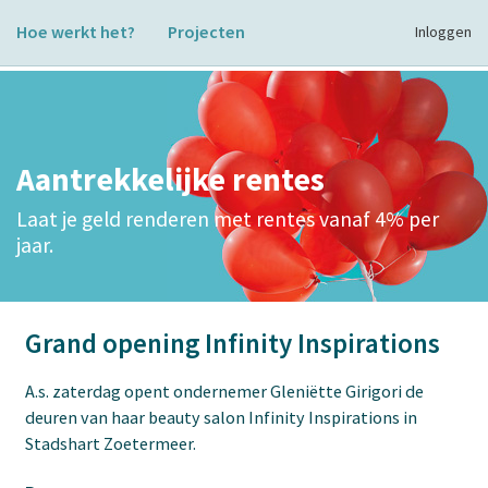
Hoe werkt het?
Projecten
Inloggen
Aantrekkelijke rentes
Laat je geld renderen met rentes vanaf 4% per
jaar.
Grand opening Infinity Inspirations
A.s. zaterdag opent ondernemer Gleniëtte Girigori de
deuren van haar beauty salon Infinity Inspirations in
Stadshart Zoetermeer.