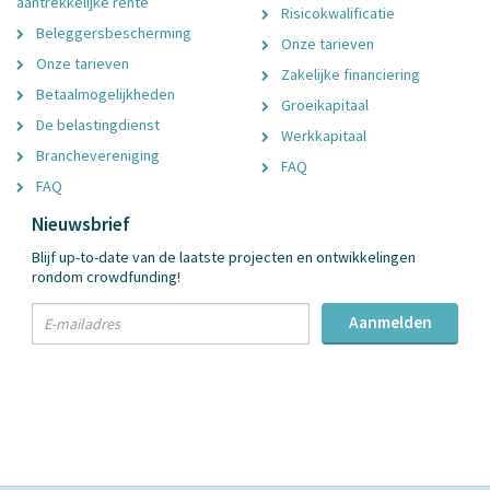
aantrekkelijke rente
Risicokwalificatie
Beleggersbescherming
Onze tarieven
Onze tarieven
Zakelijke financiering
Betaalmogelijkheden
Groeikapitaal
De belastingdienst
Werkkapitaal
Branchevereniging
FAQ
FAQ
Nieuwsbrief
Blijf up-to-date van de laatste projecten en ontwikkelingen
rondom crowdfunding!
txt
Aanmelden
Email
Adres