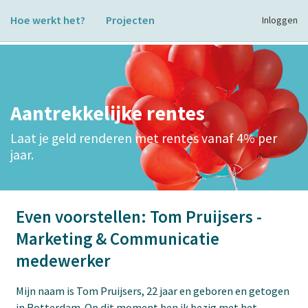
Hoe werkt het?
Projecten
Inloggen
Aantrekkelijke rentes
Laat je geld renderen met rentes vanaf 4% per
jaar.
Even voorstellen: Tom Pruijsers -
Marketing & Communicatie
medewerker
Mijn naam is Tom Pruijsers, 22 jaar en geboren en getogen
in Rotterdam. Op dit moment ben ik bezig met het