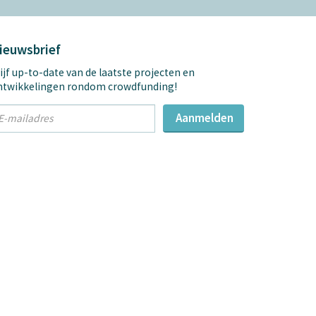
ieuwsbrief
ijf up-to-date van de laatste projecten en
ntwikkelingen rondom crowdfunding!
t
Aanmelden
mail
dres