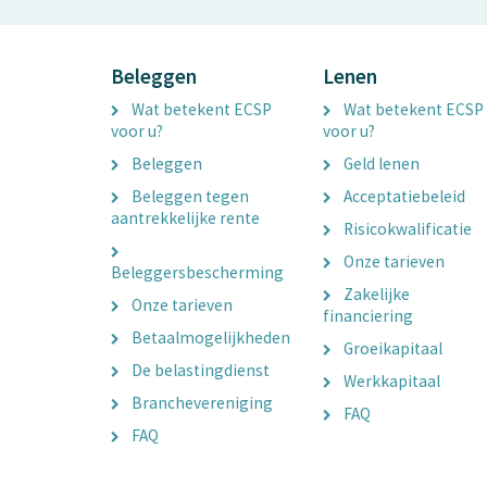
Beleggen
Lenen
Wat betekent ECSP
Wat betekent ECSP
voor u?
voor u?
Beleggen
Geld lenen
Beleggen tegen
Acceptatiebeleid
aantrekkelijke rente
Risicokwalificatie
Onze tarieven
Beleggersbescherming
Zakelijke
Onze tarieven
financiering
Betaalmogelijkheden
Groeikapitaal
De belastingdienst
Werkkapitaal
Branchevereniging
FAQ
FAQ