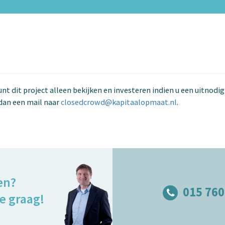
kunt dit project alleen bekijken en investeren indien u een uitnodi
dan een mail naar
closedcrowd@kapitaalopmaat.nl
.
en?
015 760
e graag!