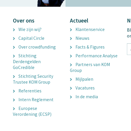
Over ons
Actueel
N
Wie zijn wij?
Klantenservice
Bl
o
Capital Circle
Nieuws
tx
Over crowdfunding
Facts & Figures
E
Stichting
Performance Analyse
A
Derdengelden
Partners van KOM
GoCredible
Group
Stichting Security
Mijlpalen
Trustee KOM Group
Vacatures
Referenties
In de media
Intern Reglement
Europese
Verordening (ECSP)