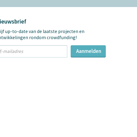
ieuwsbrief
ijf up-to-date van de laatste projecten en
ntwikkelingen rondom crowdfunding!
t
Aanmelden
mail
dres