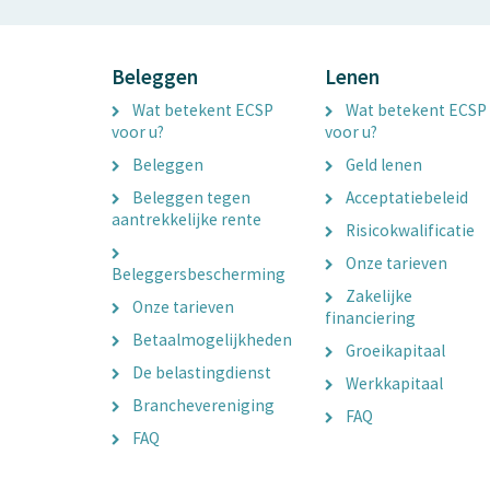
Beleggen
Lenen
Wat betekent ECSP
Wat betekent ECSP
voor u?
voor u?
Beleggen
Geld lenen
Beleggen tegen
Acceptatiebeleid
aantrekkelijke rente
Risicokwalificatie
Onze tarieven
Beleggersbescherming
Zakelijke
Onze tarieven
financiering
Betaalmogelijkheden
Groeikapitaal
De belastingdienst
Werkkapitaal
Branchevereniging
FAQ
FAQ