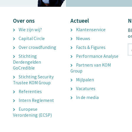
Over ons
Actueel
N
Wie zijn wij?
Klantenservice
Bl
o
Capital Circle
Nieuws
tx
Over crowdfunding
Facts & Figures
E
Stichting
Performance Analyse
A
Derdengelden
Partners van KOM
GoCredible
Group
Stichting Security
Mijlpalen
Trustee KOM Group
Vacatures
Referenties
In de media
Intern Reglement
Europese
Verordening (ECSP)