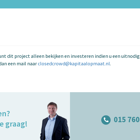
kunt dit project alleen bekijken en investeren indien u een uitnodi
dan een mail naar
closedcrowd@kapitaalopmaat.nl
.
en?
015 760
e graag!