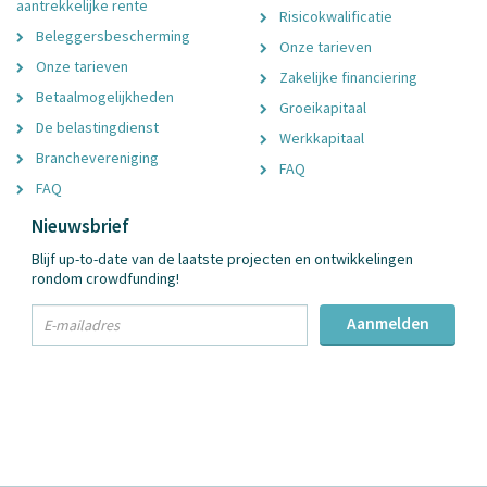
aantrekkelijke rente
Risicokwalificatie
Beleggersbescherming
Onze tarieven
Onze tarieven
Zakelijke financiering
Betaalmogelijkheden
Groeikapitaal
De belastingdienst
Werkkapitaal
Branchevereniging
FAQ
FAQ
Nieuwsbrief
Blijf up-to-date van de laatste projecten en ontwikkelingen
rondom crowdfunding!
txt
Aanmelden
Email
Adres