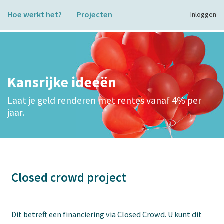
Hoe werkt het?
Projecten
Inloggen
Kansrijke ideeën
Laat je geld renderen met rentes vanaf 4% per
jaar.
Closed crowd project
Dit betreft een financiering via Closed Crowd. U kunt dit