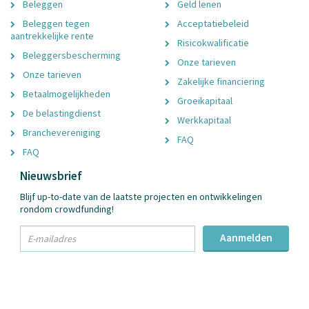
Beleggen
Geld lenen
Beleggen tegen
Acceptatiebeleid
aantrekkelijke rente
Risicokwalificatie
Beleggersbescherming
Onze tarieven
Onze tarieven
Zakelijke financiering
Betaalmogelijkheden
Groeikapitaal
De belastingdienst
Werkkapitaal
Branchevereniging
FAQ
FAQ
Nieuwsbrief
Blijf up-to-date van de laatste projecten en ontwikkelingen
rondom crowdfunding!
txt
Aanmelden
Email
Adres