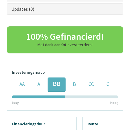
Updates (0)
100% Gefinancierd!
Met dank aan
94
investeerders!
Investeringsrisico
BB
AA
A
B
CC
C
laag
hoog
Financieringsduur
Rente