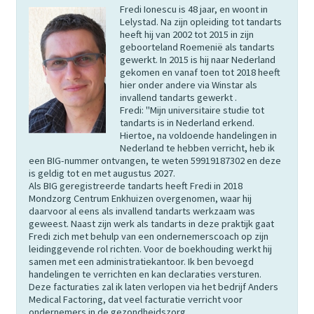
Fredi Ionescu is 48 jaar, en woont in
Lelystad. Na zijn opleiding tot tandarts
heeft hij van 2002 tot 2015 in zijn
geboorteland Roemenië als tandarts
gewerkt. In 2015 is hij naar Nederland
gekomen en vanaf toen tot 2018 heeft
hier onder andere via Winstar als
invallend tandarts gewerkt .
Fredi: "Mijn universitaire studie tot
tandarts is in Nederland erkend.
Hiertoe, na voldoende handelingen in
Nederland te hebben verricht, heb ik
een BIG-nummer ontvangen, te weten 59919187302 en deze
is geldig tot en met augustus 2027.
Als BIG geregistreerde tandarts heeft Fredi in 2018
Mondzorg Centrum Enkhuizen overgenomen, waar hij
daarvoor al eens als invallend tandarts werkzaam was
geweest. Naast zijn werk als tandarts in deze praktijk gaat
Fredi zich met behulp van een ondernemerscoach op zijn
leidinggevende rol richten. Voor de boekhouding werkt hij
samen met een administratiekantoor. Ik ben bevoegd
handelingen te verrichten en kan declaraties versturen.
Deze facturaties zal ik laten verlopen via het bedrijf Anders
Medical Factoring, dat veel facturatie verricht voor
ondernemers in de gezondheidszorg.