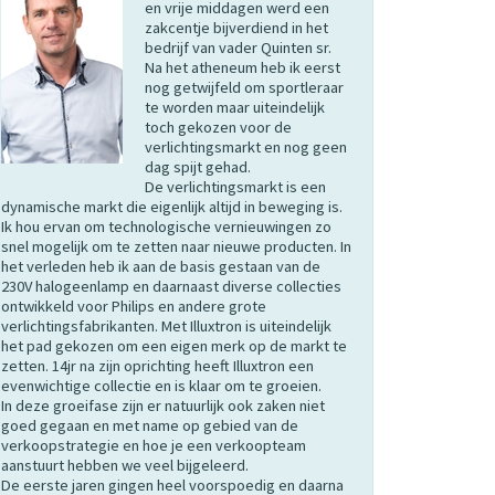
en vrije middagen werd een
zakcentje bijverdiend in het
bedrijf van vader Quinten sr.
Na het atheneum heb ik eerst
nog getwijfeld om sportleraar
te worden maar uiteindelijk
toch gekozen voor de
verlichtingsmarkt en nog geen
dag spijt gehad.
De verlichtingsmarkt is een
dynamische markt die eigenlijk altijd in beweging is.
Ik hou ervan om technologische vernieuwingen zo
snel mogelijk om te zetten naar nieuwe producten. In
het verleden heb ik aan de basis gestaan van de
230V halogeenlamp en daarnaast diverse collecties
ontwikkeld voor Philips en andere grote
verlichtingsfabrikanten. Met Illuxtron is uiteindelijk
het pad gekozen om een eigen merk op de markt te
zetten. 14jr na zijn oprichting heeft Illuxtron een
evenwichtige collectie en is klaar om te groeien.
In deze groeifase zijn er natuurlijk ook zaken niet
goed gegaan en met name op gebied van de
verkoopstrategie en hoe je een verkoopteam
aanstuurt hebben we veel bijgeleerd.
De eerste jaren gingen heel voorspoedig en daarna