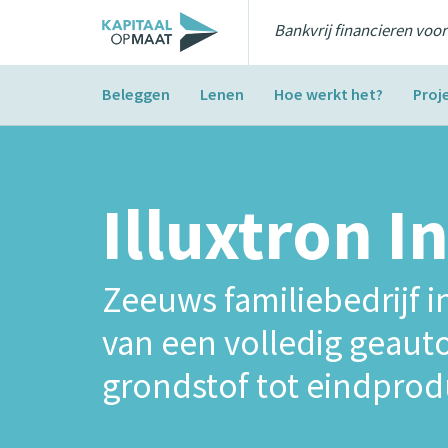
Bankvrij financieren voo
Beleggen
Lenen
Hoe werkt het?
Proj
Illuxtron I
Zeeuws familiebedrijf i
van een volledig geaut
grondstof tot eindprod