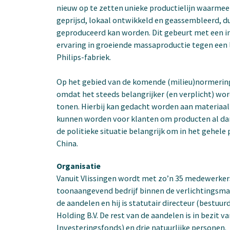
nieuw op te zetten unieke productielijn waarmee 
geprijsd, lokaal ontwikkeld en geassembleerd, 
geproduceerd kan worden. Dit gebeurt met een i
ervaring in groeiende massaproductie tegen een l
Philips-fabriek.
Op het gebied van de komende (milieu)normering
omdat het steeds belangrijker (en verplicht) wo
tonen. Hierbij kan gedacht worden aan materiaa
kunnen worden voor klanten om producten al dan n
de politieke situatie belangrijk om in het gehele
China.
Organisatie
Vanuit Vlissingen wordt met zo’n 35 medewerkers
toonaangevend bedrijf binnen de verlichtingsma
de aandelen en hij is statutair directeur (bestuu
Holding B.V. De rest van de aandelen is in bezit
Investeringsfonds) en drie natuurlijke personen.