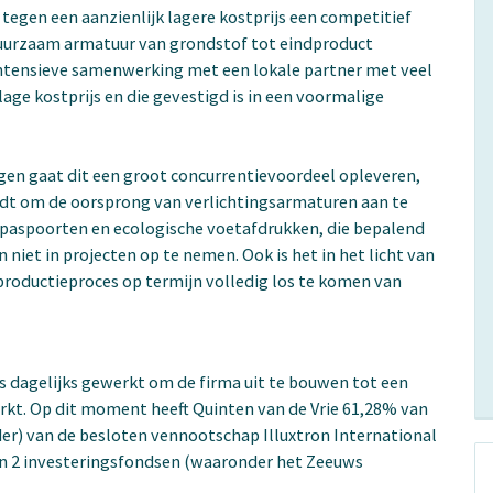
tegen een aanzienlijk lagere kostprijs een competitief
duurzaam armatuur van grondstof tot eindproduct
ntensieve samenwerking met een lokale partner met veel
age kostprijs en die gevestigd is in een voormalige
en gaat dit een groot concurrentievoordeel opleveren,
rdt om de oorsprong van verlichtingsarmaturen aan te
lpaspoorten en ecologische voetafdrukken, die bepalend
iet in projecten op te nemen. Ook is het in het licht van
 productieproces op termijn volledig los te komen van
 dagelijks gewerkt om de firma uit te bouwen tot een
rkt. Op dit moment heeft Quinten van de Vrie 61,28% van
rder) van de besloten vennootschap Illuxtron International
 van 2 investeringsfondsen (waaronder het Zeeuws