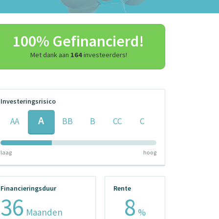
100% Gefinancierd!
Met dank aan
164
investeerders!
Investeringsrisico
A
AA
BB
B
CC
C
laag
hoog
Financieringsduur
Rente
36
8
Maanden
%