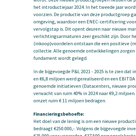
het introductiejaar 2024. In het tweede jaar wor
voorzien. De productie van deze productgroep ga
omgeving, waardoor een ENEC-certificering voor 
vervolgstap is. Dit opent deuren naar nieuwe ma
verlichtingsarmaturen zeer geschikt zijn. Door he
(inkoop)voordelen ontstaan die een positieve 
collectie. Alle genoemde ontwikkelingen zorge
fundament wordt gelegd.
In de bijgevoegde P&L 2021 - 2025 is te zien dat 
en €6,8 miljoen werd gerealiseerd en een EBITDA 
genoemde initiatieven (Datacenters, nieuwe prod
verwacht van ruim 40% in 2024 naar €9,2 miljoen.
omzet ruim € 11 miljoen bedragen.
Financieringsbehoefte:
Het doel van de lening is om een nieuwe productie
bedraagt €250.000,-. Volgens de bijgevoegde inve
€25.000 voor voorraden, €37.500 personeelskoste