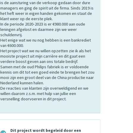
is de aansturing van de verkoop gedaan door dure
managers en ging de spirit uit de firma. Sinds 2019 is
het heft weer in eigen handen gekomen en staat de
klant weer op de eerste plek.
In de periode 2020-2023 is er €980.000 aan oude
leningen afgelost en daarmee zijn we weer
schuldenvrij.
Het enige wat we nu nog hebben is een bankrediet
van €600.000.
Het project wat we nu willen opzetten zie ik als het
mooiste project uit mijn carrière en dit gaat een
verdere boost geven aan ons totale bedrijf.
Samen met de oud Philips fabriek is er voldoende
kennis om dit tot een goed einde te brengen het zou
mooi zijn een groot deel van de China productie naar
Nederland kunnen halen.
De reacties van klanten zijn overweldigend en we
willen daarom z.s.m. met hulp van jullie een
versnelling doorvoeren in dit project.
Dit project wordt begeleid door een