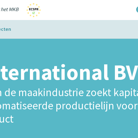
r het MKB
ecten
nternational BV
n de maakindustrie zoekt kapit
omatiseerde productielijn voo
uct