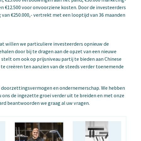
en €12.500 voor onvoorziene kosten. Door de investeerders
g van €250.000,- vertrekt met een looptijd van 36 maanden
aat willen we particuliere investeerders opnieuw de
alen door bij te dragen aan de opzet van een nieuwe
t stelt om ook op prijsniveau partij te bieden aan Chinese
 te creëren ten aanzien van de steeds verder toenemende
, is doorzettingsvermogen en ondernemerschap. We hebben
u ons de ingezette groei verder uit te breiden en met onze
ard beantwoorden we graag al uw vragen.