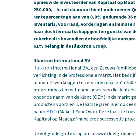
opnieuw de investeerder van Kapitaal op Maat o
250.000,-. In ruil daarvoor biedt ondernemer Qu
rentepercentage aan van 8,0% gedurende 36 m
inventaris, voorraad, vorderingen en immaterië
haar dochtermaatschappijen ten gunste van de
zekerheid is bovendien de hoofdelijke aansprak
61% belang in de Illuxtron Groep.
Illuxtron International BV
Illuxtron
International B.V., een Zeeuws familiebe
verlichting in de professionele markt. Het bedrijf
binnen 10 werkdagen te versturen naar zo’n 250 
programma zijn met name adviseurs die lichtadv
onder de naam van de klant (OEM) in de markt g
producten voorzien. De laatste jaren is er ook ee
naam
MIYO
(Make It Your Own). Deze laatste toe
Kapitaal op Maat gefinancierde succesvolle pro
De volgende grote stap om nieuwe doelgroepen t