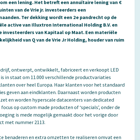
m een lening. Het betreft een annuïtaire lening van €
inten van de Vrie jr. investeerders een
aanden. Ter dekking wordt een 2e pandrecht op de
le active van Illuxtron International Holding B.V. en
 investeerders van Kapitaal op Maat. Een materiële
elijkheid van Q van de Vrie Jr Holding, houder van ruim
drijf, ontwerpt, ontwikkelt, fabriceert en verkoopt LED
 is in staat om 11.000 verschillende productvariaties
klanten over heel Europa. Haar klanten voor het standaard
ies geven aan eindklanten. Daarnaast worden producten
ezet en worden hyperscale datacenters van dedicated
n focus op custom made producten of ‘specials’, onder de
voeging is mede mogelijk gemaakt door het vorige door
ject met nummer 2113.
e benaderen en extra omzetten te realiseren omvat een