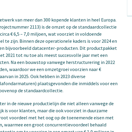
netwerk van meer dan 300 kopende klanten in heel Europa.
 projectnummer 2113) is de omzet op de standaardcollectie
circa € 6,5 – 7,0 miljoen, wat voorziet in voldoende
eel te zijn. Binnen deze operationele kaders is voor 2024 en
nen bijvoorbeeld datacenter-producten. Dit productpakket
t 2021 tot nu toe als meest succesvolle jaar met een
ucten. Na een bouwstop vanwege herstructurering in 2022
rden, waardoor we een omzetgroei voorzien naar €
aarvan in 2025. Ook hebben in 2023 diverse
plafondarmaturen) plaatsgevonden die inmiddels voor een
 bovenop de standaardcollectie.
ter in de nieuwe productielijn die niet alleen vanwege de
jk is voor klanten, maar die ook voorziet in duurzame
 groot voordeel met het oog op de toenemende eisen met
en, waarmee een groot concurrentievoordeel behaald
entie om te voorzien in een omzet van € 1,0 miljoen in