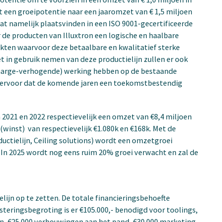
dt een groeipotentie naar een jaaromzet van € 1,5 miljoen
at namelijk plaatsvinden in een ISO 9001-gecertificeerde
de producten van Illuxtron een logische en haalbare
rkten waarvoor deze betaalbare en kwalitatief sterke
t in gebruik nemen van deze productielijn zullen er ook
(marge-verhogende) werking hebben op de bestaande
n ervoor dat de komende jaren een toekomstbestendig
in 2021 en 2022 respectievelijk een omzet van €8,4 miljoen
(winst) van respectievelijk €1.080k en €168k. Met de
uctielijn, Ceiling solutions) wordt een omzetgroei
 In 2025 wordt nog eens ruim 20% groei verwacht en zal de
lijn op te zetten. De totale financieringsbehoefte
steringsbegroting is er €105.000,- benodigd voor toolings,
n, €25.000 verbouwingen aan het pand, €30.000 marketing-