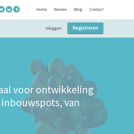
Home
Nieuws
Blog
Contact
Registreren
Inloggen
aal voor ontwikkeling
r inbouwspots, van