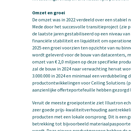
Omzet en groei
De omzet was in 2022 verdeeld over een stabiel 
Mede door het succesvolle transitieproject (zie
de laatste jaren gestabiliseerd op een niveau van 
financiële stabiliteit en liquiditeit om operation
2025 een groei voorzien ten opzichte van nu bin
wordt geleverd voor de bouw van datacenters, me
omzet van € 2,0 miljoen op deze specifieke prod
zal de bouw in 2024 naar verwachting hervat wo
3.000.000 in 2024 en minimaal een verdubbeling d
productontwikkelingen voor Ceiling Solutions (
aanzienlijke offerteportefeuille hebben gezorgd
Veruit de meeste groeipotentie ziet Illuxtron ech
zeer goede prijs-kwaliteitverhouding aantrekkeli
producten met een lokale oorsprong. Dit is een
betrekking tot bijvoorbeeld materiaalpaspoort
wordt. Deze nieuwe productgroepen hebben de pot