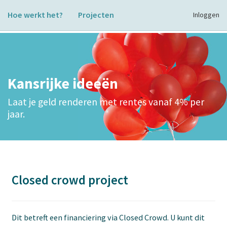
Hoe werkt het?
Projecten
Inloggen
Kansrijke ideeën
Laat je geld renderen met rentes vanaf 4% per
jaar.
Closed crowd project
Dit betreft een financiering via Closed Crowd. U kunt dit