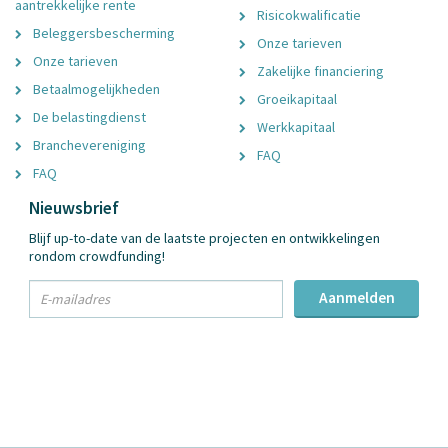
aantrekkelijke rente
Risicokwalificatie
Beleggersbescherming
Onze tarieven
Onze tarieven
Zakelijke financiering
Betaalmogelijkheden
Groeikapitaal
De belastingdienst
Werkkapitaal
Branchevereniging
FAQ
FAQ
Nieuwsbrief
Blijf up-to-date van de laatste projecten en ontwikkelingen
rondom crowdfunding!
txt
Aanmelden
Email
Adres