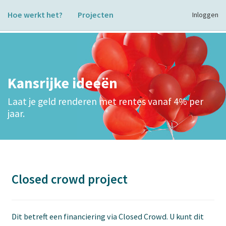
Hoe werkt het?
Projecten
Inloggen
Kansrijke ideeën
Laat je geld renderen met rentes vanaf 4% per
jaar.
Closed crowd project
Dit betreft een financiering via Closed Crowd. U kunt dit