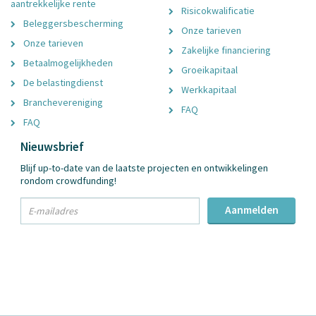
aantrekkelijke rente
Risicokwalificatie
Beleggersbescherming
Onze tarieven
Onze tarieven
Zakelijke financiering
Betaalmogelijkheden
Groeikapitaal
De belastingdienst
Werkkapitaal
Branchevereniging
FAQ
FAQ
Nieuwsbrief
Blijf up-to-date van de laatste projecten en ontwikkelingen
rondom crowdfunding!
txt
Aanmelden
Email
Adres