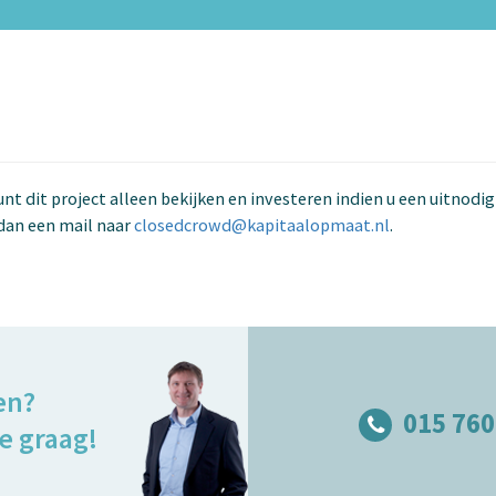
kunt dit project alleen bekijken en investeren indien u een uitnodi
dan een mail naar
closedcrowd@kapitaalopmaat.nl
.
en?
015 760
e graag!