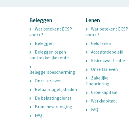
Beleggen
Lenen
Wat betekent ECSP
Wat betekent ECSP
voor u?
voor u?
Beleggen
Geld lenen
Beleggen tegen
Acceptatiebeleid
aantrekkelijke rente
Risicokwalificatie
Onze tarieven
Beleggersbescherming
Zakelijke
Onze tarieven
financiering
Betaalmogelijkheden
Groeikapitaal
De belastingdienst
Werkkapitaal
Branchevereniging
FAQ
FAQ