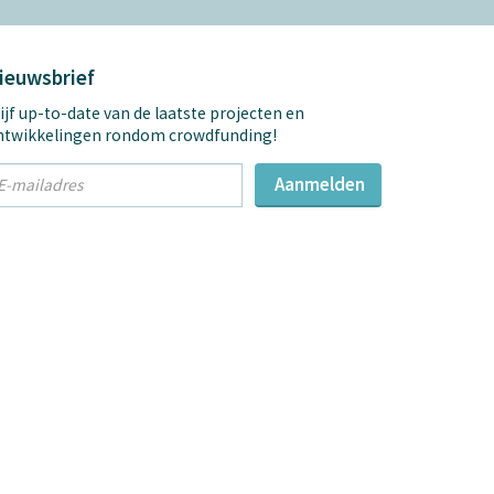
ieuwsbrief
ijf up-to-date van de laatste projecten en
ntwikkelingen rondom crowdfunding!
t
Aanmelden
mail
dres