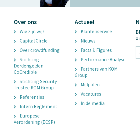
Over ons
Actueel
N
Wie zijn wij?
Klantenservice
Bl
o
Capital Circle
Nieuws
tx
Over crowdfunding
Facts & Figures
E
Stichting
Performance Analyse
A
Derdengelden
Partners van KOM
GoCredible
Group
Stichting Security
Mijlpalen
Trustee KOM Group
Vacatures
Referenties
In de media
Intern Reglement
Europese
Verordening (ECSP)