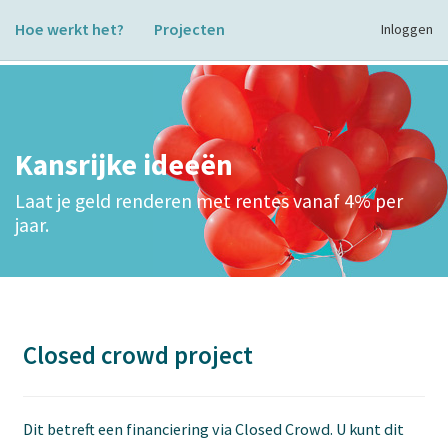
Hoe werkt het?
Projecten
Inloggen
Kansrijke ideeën
Laat je geld renderen met rentes vanaf 4% per
jaar.
Closed crowd project
Dit betreft een financiering via Closed Crowd. U kunt dit