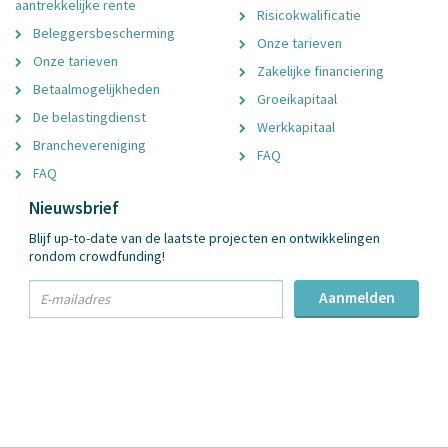
aantrekkelijke rente
Risicokwalificatie
Beleggersbescherming
Onze tarieven
Onze tarieven
Zakelijke financiering
Betaalmogelijkheden
Groeikapitaal
De belastingdienst
Werkkapitaal
Branchevereniging
FAQ
FAQ
Nieuwsbrief
Blijf up-to-date van de laatste projecten en ontwikkelingen
rondom crowdfunding!
txt
Aanmelden
Email
Adres