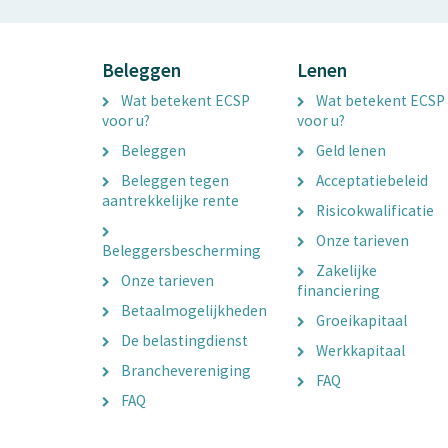
Beleggen
Lenen
Wat betekent ECSP
Wat betekent ECSP
voor u?
voor u?
Beleggen
Geld lenen
Beleggen tegen
Acceptatiebeleid
aantrekkelijke rente
Risicokwalificatie
Onze tarieven
Beleggersbescherming
Zakelijke
Onze tarieven
financiering
Betaalmogelijkheden
Groeikapitaal
De belastingdienst
Werkkapitaal
Branchevereniging
FAQ
FAQ