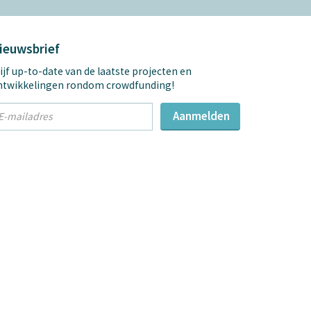
ieuwsbrief
ijf up-to-date van de laatste projecten en
ntwikkelingen rondom crowdfunding!
t
Aanmelden
mail
dres