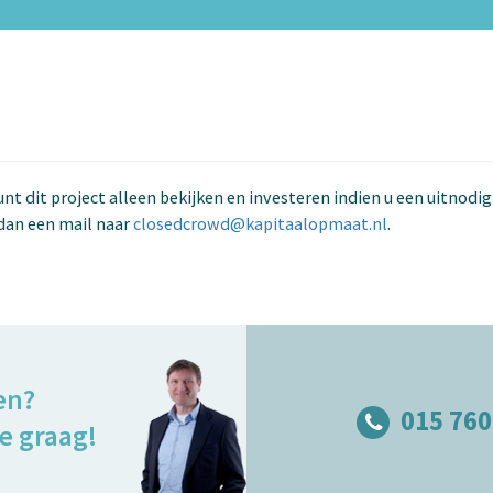
kunt dit project alleen bekijken en investeren indien u een uitnodi
dan een mail naar
closedcrowd@kapitaalopmaat.nl
.
en?
015 760
e graag!