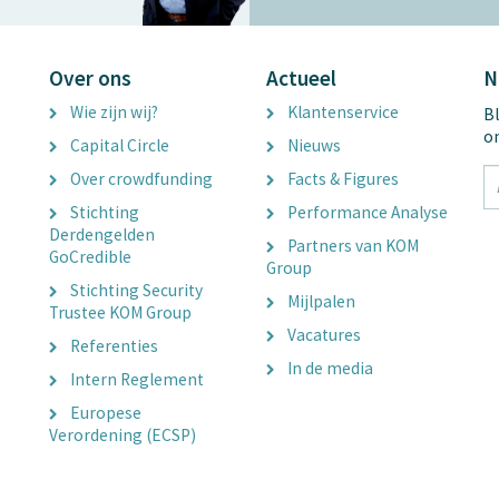
Over ons
Actueel
N
Wie zijn wij?
Klantenservice
Bl
o
Capital Circle
Nieuws
tx
Over crowdfunding
Facts & Figures
E
Stichting
Performance Analyse
A
Derdengelden
Partners van KOM
GoCredible
Group
Stichting Security
Mijlpalen
Trustee KOM Group
Vacatures
Referenties
In de media
Intern Reglement
Europese
Verordening (ECSP)