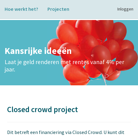
Hoe werkt het?
Projecten
Inloggen
Kansrijke ideeën
Laat je geld renderen met rentes vanaf 4% per
jaar.
Closed crowd project
Dit betreft een financiering via Closed Crowd. U kunt dit