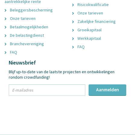
aantrekkelijke rente
Risicokwalificatie
Beleggersbescherming
Onze tarieven
Onze tarieven
Zakelijke financiering
Betaalmogelijkheden
Groeikapitaal
De belastingdienst
Werkkapitaal
Branchevereniging
FAQ
FAQ
Nieuwsbrief
Blijf up-to-date van de laatste projecten en ontwikkelingen
rondom crowdfunding!
txt
Aanmelden
Email
Adres