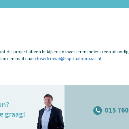
kunt dit project alleen bekijken en investeren indien u een uitnodi
dan een mail naar
closedcrowd@kapitaalopmaat.nl
.
en?
015 760
e graag!