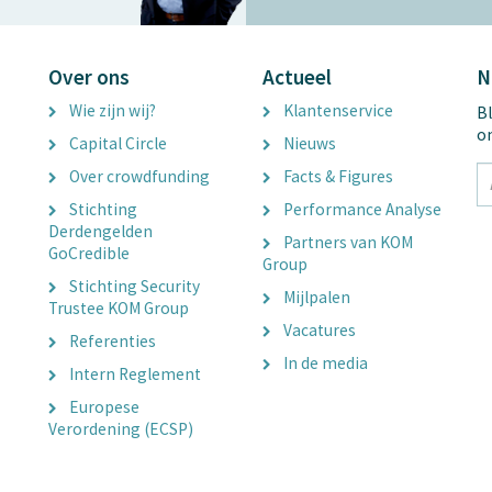
Over ons
Actueel
N
Wie zijn wij?
Klantenservice
Bl
o
Capital Circle
Nieuws
tx
Over crowdfunding
Facts & Figures
E
Stichting
Performance Analyse
A
Derdengelden
Partners van KOM
GoCredible
Group
Stichting Security
Mijlpalen
Trustee KOM Group
Vacatures
Referenties
In de media
Intern Reglement
Europese
Verordening (ECSP)