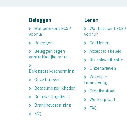
Beleggen
Lenen
Wat betekent ECSP
Wat betekent ECSP
voor u?
voor u?
Beleggen
Geld lenen
Beleggen tegen
Acceptatiebeleid
aantrekkelijke rente
Risicokwalificatie
Onze tarieven
Beleggersbescherming
Zakelijke
Onze tarieven
financiering
Betaalmogelijkheden
Groeikapitaal
De belastingdienst
Werkkapitaal
Branchevereniging
FAQ
FAQ