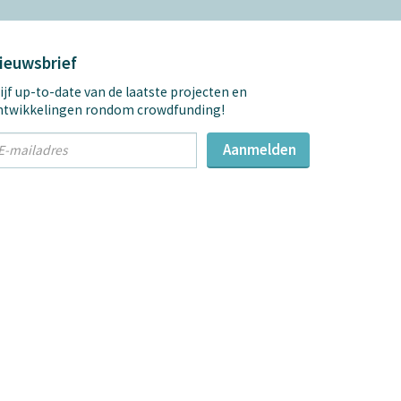
ieuwsbrief
ijf up-to-date van de laatste projecten en
ntwikkelingen rondom crowdfunding!
t
Aanmelden
mail
dres