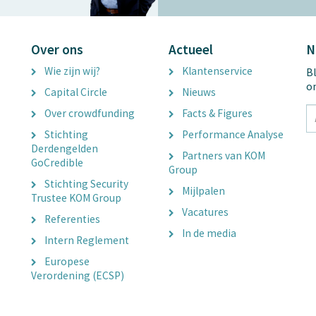
Over ons
Actueel
N
Wie zijn wij?
Klantenservice
Bl
o
Capital Circle
Nieuws
tx
Over crowdfunding
Facts & Figures
E
Stichting
Performance Analyse
A
Derdengelden
Partners van KOM
GoCredible
Group
Stichting Security
Mijlpalen
Trustee KOM Group
Vacatures
Referenties
In de media
Intern Reglement
Europese
Verordening (ECSP)