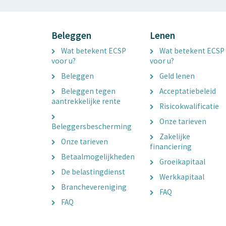
Beleggen
Lenen
Wat betekent ECSP
Wat betekent ECSP
voor u?
voor u?
Beleggen
Geld lenen
Beleggen tegen
Acceptatiebeleid
aantrekkelijke rente
Risicokwalificatie
Onze tarieven
Beleggersbescherming
Zakelijke
Onze tarieven
financiering
Betaalmogelijkheden
Groeikapitaal
De belastingdienst
Werkkapitaal
Branchevereniging
FAQ
FAQ