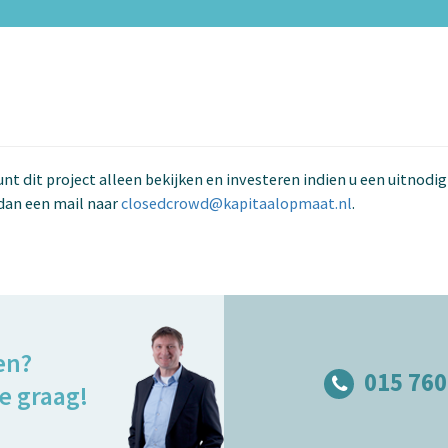
kunt dit project alleen bekijken en investeren indien u een uitnodi
dan een mail naar
closedcrowd@kapitaalopmaat.nl
.
en?
015 760
e graag!