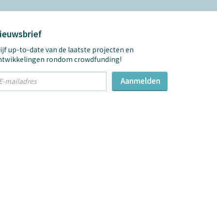
ieuwsbrief
ijf up-to-date van de laatste projecten en
ntwikkelingen rondom crowdfunding!
t
Aanmelden
mail
dres