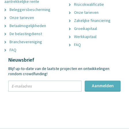
aantrekkelijke rente
Risicokwalificatie
Beleggersbescherming
Onze tarieven
Onze tarieven
Zakelijke financiering
Betaalmogelijkheden
Groeikapitaal
De belastingdienst
Werkkapitaal
Branchevereniging
FAQ
FAQ
Nieuwsbrief
Blijf up-to-date van de laatste projecten en ontwikkelingen
rondom crowdfunding!
txt
Aanmelden
Email
Adres