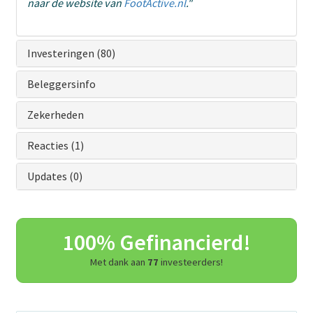
naar de website van
FootActive.nl
."
Investeringen (80)
Beleggersinfo
Zekerheden
Reacties (1)
Updates (0)
100% Gefinancierd!
Met dank aan
77
investeerders!