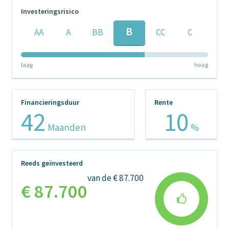
Investeringsrisico
B
AA
A
BB
CC
C
laag
hoog
Financieringsduur
Rente
42
10
Maanden
%
Reeds geïnvesteerd
van de € 87.700
€ 87.700