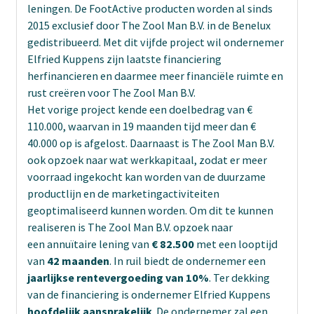
leningen. De FootActive producten worden al sinds
2015 exclusief door The Zool Man B.V. in de Benelux
gedistribueerd. Met dit vijfde project wil ondernemer
Elfried Kuppens zijn laatste financiering
herfinancieren en daarmee meer financiële ruimte en
rust creëren voor The Zool Man B.V.
Het vorige project kende een doelbedrag van €
110.000, waarvan in 19 maanden tijd meer dan €
40.000 op is afgelost. Daarnaast is The Zool Man B.V.
ook opzoek naar wat werkkapitaal, zodat er meer
voorraad ingekocht kan worden van de duurzame
productlijn en de marketingactiviteiten
geoptimaliseerd kunnen worden. Om dit te kunnen
realiseren is The Zool Man B.V. opzoek naar
een annuïtaire lening van
€ 82.500
met een looptijd
van
42 maanden
. In ruil biedt de ondernemer een
jaarlijkse rentevergoeding van 10%
. Ter dekking
van de financiering is ondernemer Elfried Kuppens
hoofdelijk aansprakelijk
. De ondernemer zal een