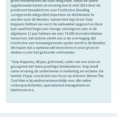
grote modemerken als voor inlegzolen. Vanuit de daarin
opgebouwde kennis en ervaring ben ik eind 2014 door de
producent benaderd om voor FootActive (houding
corrigerende inlegzolen) importeur en distributeur te
worden voor de Benelux. Samen met mijn broer Siep
Kuppens hebben we eerst de webwinkel opgezet en deze
laat vanaf het begin een stevige omzetgroei zien. In de
afgelopen 11 jaar hebben we ruim 74.000 tevreden klanten.
Geworven. Dat laatste sterkt ons in de overtuiging dat
FootActive een toonaangevende speler wordt is de Benelux.
We hopen dat u opnieuw wilt investeren in onze groei en
danken u voor het getoonde vertrouwen.
*Siep Kuppens, 68 jaar, getrouwd, vader van een zoon en
gezegend met twee prachtige kleinkinderen. Siep heeft
ruime ervaring als ondernemer in marketing en reclame. De
laatste 19 jaar vooral met een focus op internet. Binnen The
Zool Man is hij eindverantwoordelijk voor alle online
verkoopactiviteiten, operationeel management en
klantenservice.