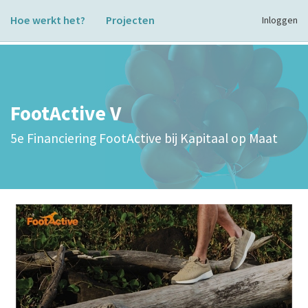
Hoe werkt het?
Projecten
Inloggen
FootActive V
5e Financiering FootActive bij Kapitaal op Maat