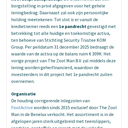
borgstelling in privé afgegeven voor het gehele
leningbedrag. Daarnaast zal ook zijn persoonlijke
holding meetekenen. Tot slot is er vanuit de
kredietnemer reeds een
1e pandrecht
gevestigd met
betrekking tot alle huidige en toekomstige activa,
ten behoeve van Stichting Security Trustee KOM
Group. Per peildatum 31 december 2025 bedraagt de
waarde van de activa op de balans ruim € 309K. Het
vorige project van The Zool Man B.V. zal middels deze
lening worden geherfinancierd, waardoor de
investeerders in dit project het 1e pandrecht zullen
overnemen.
Organisatie
De houding corrigerende inlegzolen van
FootActive
worden sinds 2015 exclusief door The Zool
Man in de Benelux verkocht. Het assortiment is in de
afgelopen jaren sterk uitgebreid met teenslippers,
sandalen, pantoffels en recent met de volledig