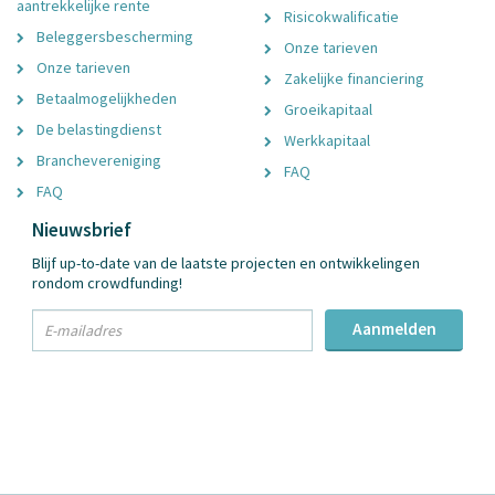
aantrekkelijke rente
Risicokwalificatie
Beleggersbescherming
Onze tarieven
Onze tarieven
Zakelijke financiering
Betaalmogelijkheden
Groeikapitaal
De belastingdienst
Werkkapitaal
Branchevereniging
FAQ
FAQ
Nieuwsbrief
Blijf up-to-date van de laatste projecten en ontwikkelingen
rondom crowdfunding!
txt
Aanmelden
Email
Adres