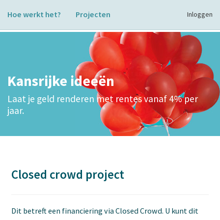
Hoe werkt het?
Projecten
Inloggen
Kansrijke ideeën
Laat je geld renderen met rentes vanaf 4% per
jaar.
Closed crowd project
Dit betreft een financiering via Closed Crowd. U kunt dit