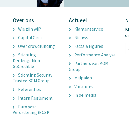
Over ons
Actueel
N
Wie zijn wij?
Klantenservice
Bl
o
Capital Circle
Nieuws
tx
Over crowdfunding
Facts & Figures
E
Stichting
Performance Analyse
A
Derdengelden
Partners van KOM
GoCredible
Group
Stichting Security
Mijlpalen
Trustee KOM Group
Vacatures
Referenties
In de media
Intern Reglement
Europese
Verordening (ECSP)