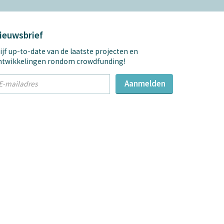
ieuwsbrief
ijf up-to-date van de laatste projecten en
ntwikkelingen rondom crowdfunding!
t
Aanmelden
mail
dres