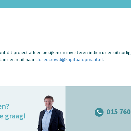
kunt dit project alleen bekijken en investeren indien u een uitnodi
dan een mail naar
closedcrowd@kapitaalopmaat.nl
.
en?
015 760
e graag!