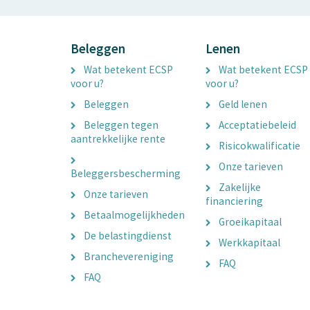
Beleggen
Lenen
Wat betekent ECSP
Wat betekent ECSP
voor u?
voor u?
Beleggen
Geld lenen
Beleggen tegen
Acceptatiebeleid
aantrekkelijke rente
Risicokwalificatie
Onze tarieven
Beleggersbescherming
Zakelijke
Onze tarieven
financiering
Betaalmogelijkheden
Groeikapitaal
De belastingdienst
Werkkapitaal
Branchevereniging
FAQ
FAQ