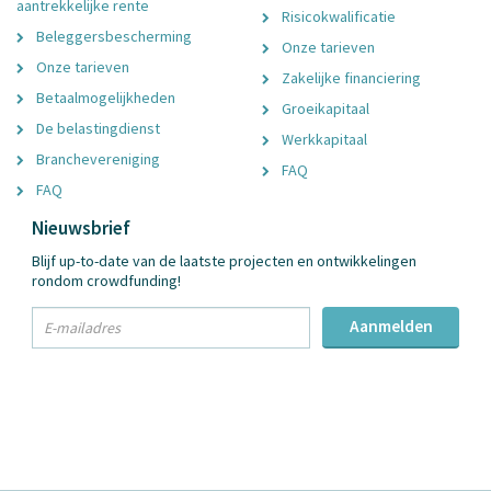
aantrekkelijke rente
Risicokwalificatie
Beleggersbescherming
Onze tarieven
Onze tarieven
Zakelijke financiering
Betaalmogelijkheden
Groeikapitaal
De belastingdienst
Werkkapitaal
Branchevereniging
FAQ
FAQ
Nieuwsbrief
Blijf up-to-date van de laatste projecten en ontwikkelingen
rondom crowdfunding!
txt
Aanmelden
Email
Adres