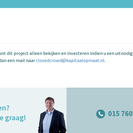
kunt dit project alleen bekijken en investeren indien u een uitnodi
dan een mail naar
closedcrowd@kapitaalopmaat.nl
.
en?
015 760
e graag!