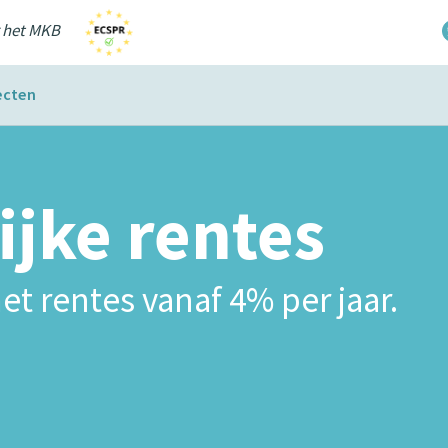
r het MKB
ecten
ijke rentes
et rentes vanaf 4% per jaar.