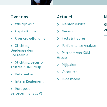
Over ons
Actueel
N
Wie zijn wij?
Klantenservice
Bl
o
Capital Circle
Nieuws
tx
Over crowdfunding
Facts & Figures
E
Stichting
Performance Analyse
A
Derdengelden
Partners van KOM
GoCredible
Group
Stichting Security
Mijlpalen
Trustee KOM Group
Vacatures
Referenties
In de media
Intern Reglement
Europese
Verordening (ECSP)