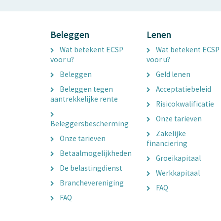
Beleggen
Lenen
Wat betekent ECSP
Wat betekent ECSP
voor u?
voor u?
Beleggen
Geld lenen
Beleggen tegen
Acceptatiebeleid
aantrekkelijke rente
Risicokwalificatie
Onze tarieven
Beleggersbescherming
Zakelijke
Onze tarieven
financiering
Betaalmogelijkheden
Groeikapitaal
De belastingdienst
Werkkapitaal
Branchevereniging
FAQ
FAQ