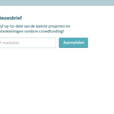
ieuwsbrief
ijf up-to-date van de laatste projecten en
ntwikkelingen rondom crowdfunding!
t
Aanmelden
mail
dres