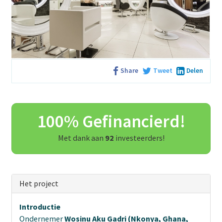
Share
Tweet
Delen
100% Gefinancierd!
Met dank aan
92
investeerders!
Het project
Introductie
Ondernemer
Wosinu Aku Gadri (Nkonya, Ghana,