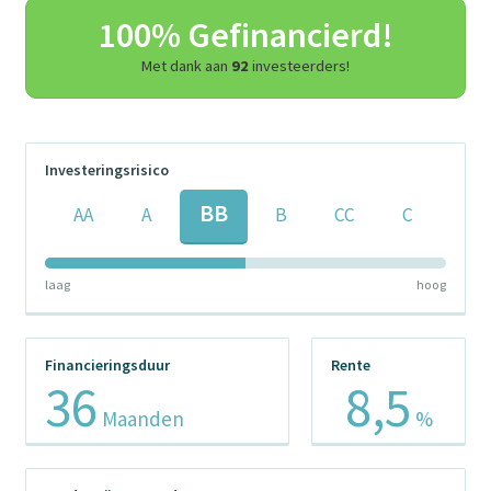
100% Gefinancierd!
Met dank aan
92
investeerders!
Investeringsrisico
BB
AA
A
B
CC
C
laag
hoog
Financieringsduur
Rente
36
8,5
Maanden
%