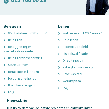
Beleggen
Lenen
Wat betekent ECSP voor u?
Wat betekent ECSP voor u?
Beleggen
Geld lenen
Beleggen tegen
Acceptatiebeleid
aantrekkelijke rente
Risicokwalificatie
Beleggersbescherming
Onze tarieven
Onze tarieven
Zakelijke financiering
Betaalmogelijkheden
Groeikapitaal
De belastingdienst
Werkkapitaal
Branchevereniging
FAQ
FAQ
Nieuwsbrief
Blijf up-to-date van de laatste projecten en ontwikkelingen